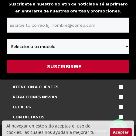
Suscríbete a nuestro boletín de noticias y sé el primero
en enterarte de nuestras ofertas y promociones.
ATENCIÓN A CLIENTES
REFACCIONES NISSAN
LEGALES
CONTÁCTANOS
Al navegar en este sitio aceptas el uso de
Precios y ofertas sujetos a cambios sin previo aviso.
cookies, las cuales nos ayudan a mejorar tu
Aceptar
©2025 Refacciones Nissan.