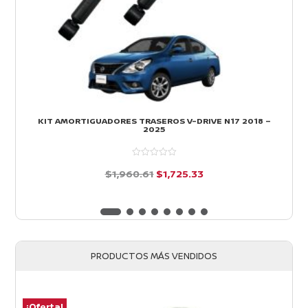
KIT AMORTIGUADORES TRASEROS V-DRIVE N17 2018 –
2025
El
El
$
1,960.61
$
1,725.33
precio
precio
d
e
original
actual
5
era:
es:
$1,960.61.
$1,725.33.
PRODUCTOS MÁS VENDIDOS
¡Oferta!
¡