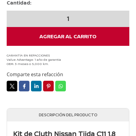
Cantidad:
Kit
de
Cluth
Nissan
AGREGAR AL CARRITO
Tiida
C11
1.8
GARANTÍA EN REFACCIONES
Value Advantage: 1 año de garantía
2006-
OEM: 3 meses o 5,000 km.
2017
Comparte esta refacción
cantidad
DESCRIPCIÓN DEL PRODUCTO
Kit de Cluth Nissan Tiida C11 1.8