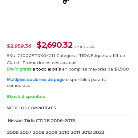
El
El
$
2,690.32
$
2,959.36
IVA incluido.
precio
precio
SKU:
C1000ET0X0-C11
Categoría:
TIIDA
Etiquetas:
Kit de
original
actual
Clutch
,
Promociones destacadas
era:
es:
Envío gratis
a todo el país
en compras mayores de
$1,500
$2,959.36.
$2,690.32.
Multiples opciones de pago
disponibles para tu
comodidad
Stock disponible
MODELOS COMPATIBLES
Nissan Tiida C11 1.8 2006-2013
2006 2007 2008 2009 2010 2011 2012 2023