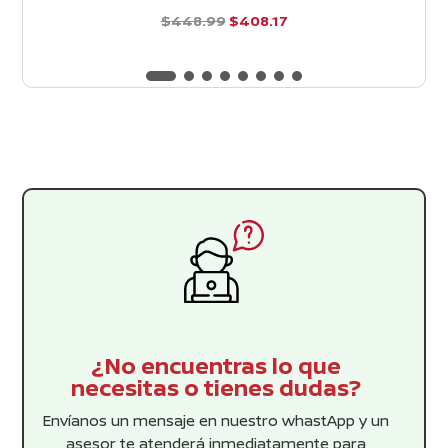
El
El
$
448.99
$
408.17
precio
precio
d
e
original
actual
5
era:
es:
$448.99.
$408.17.
¿No encuentras lo que
necesitas o tienes dudas?
Envíanos un mensaje en nuestro whastApp y un
asesor te atenderá inmediatamente para