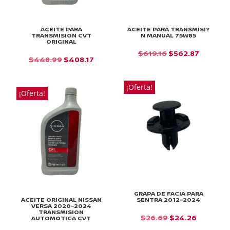
ACEITE PARA
ACEITE PARA TRANSMISI?
TRANSMISION CVT
N MANUAL 75W85
ORIGINAL
EL
EL
$
619.16
$
562.87
EL
EL
$
448.99
$
408.17
PRECIO
PRECIO
PRECIO
PRECIO
ORIGINAL
ACTUAL
ORIGINAL
ACTUAL
¡Oferta!
ERA:
ES:
¡Oferta!
ERA:
ES:
$619.16.
$562.87
$448.99.
$408.17.
GRAPA DE FACIA PARA
ACEITE ORIGINAL NISSAN
SENTRA 2012-2024
VERSA 2020-2024
TRANSMISION
EL
EL
$
26.69
$
24.26
AUTOMOTICA CVT