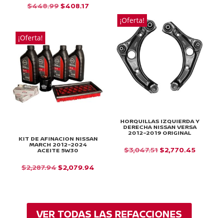
PRECIO
PRECIO
EL
EL
$
448.99
$
408.17
ORIGINAL
ACTUAL
PRECIO
PRECIO
¡Oferta!
ERA:
ES:
ORIGINAL
ACTUAL
¡Oferta!
$26.69.
$24.26.
ERA:
ES:
$448.99.
$408.17.
HORQUILLAS IZQUIERDA Y
DERECHA NISSAN VERSA
2012-2019 ORIGINAL
KIT DE AFINACION NISSAN
MARCH 2012-2024
EL
EL
$
3,047.51
$
2,770.45
ACEITE 5W30
PRECIO
PRECI
EL
EL
$
2,287.94
$
2,079.94
ORIGINAL
ACTU
PRECIO
PRECIO
ERA:
ES:
ORIGINAL
ACTUAL
$3,047.51.
$2,770
ERA:
ES:
VER TODAS LAS REFACCIONES
$2,287.94.
$2,079.94.